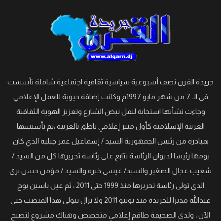
جريدة القرن نصف أسبوعية سياسية ثقافية اجتماعية شاملة تأسست
في الـ 7 من شهر مايو 1997م وكانت إضافة حيوية للعمل الإعلامي
وجاءت نشأتها استجابة لنقل نبض الشارع وتعزيز الهوية الثقافية
العربية الإسلامية كأول منبر إعلامي ناطق بالعربية ،تم تأسيسها
بمبادرة من رئيس الجمهورية السيد / إسماعيل عمر جيليه الذي كان
يومها رئيسا لديوان الرئاسة تتابع على رئاسة تحريرها كل من السيد /
شعيب عجال الصغير والسيد/ عيسى خيره والسيد / مؤمن حسن برى
الذي تولى رئاسة تحريرها منذ 1999 حتى 2011 ، ثم عين ياسين بوح
عبدالله مديرا للجريدة منذ يونيو 2011 ولا يزال يتولى هذا المنصب حتى
الآن ، ولدى الصحيفة طاقم إعلامي متخصص وهناك مشروع لتصبح