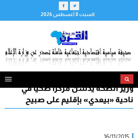
السبت 8 أغسطس 2026
ggle
وزير الصحة يدشن مركزا صحيا في
tion
ناحية «بيعدي» بإقليم على صبيح
16/11/2015