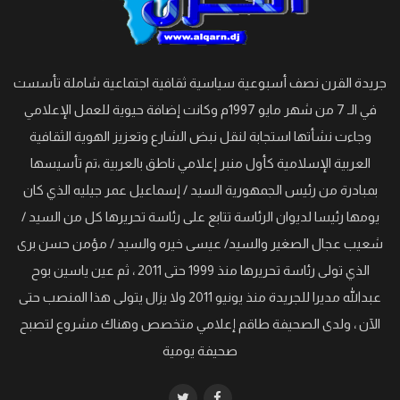
جريدة القرن نصف أسبوعية سياسية ثقافية اجتماعية شاملة تأسست
في الـ 7 من شهر مايو 1997م وكانت إضافة حيوية للعمل الإعلامي
وجاءت نشأتها استجابة لنقل نبض الشارع وتعزيز الهوية الثقافية
العربية الإسلامية كأول منبر إعلامي ناطق بالعربية ،تم تأسيسها
بمبادرة من رئيس الجمهورية السيد / إسماعيل عمر جيليه الذي كان
يومها رئيسا لديوان الرئاسة تتابع على رئاسة تحريرها كل من السيد /
شعيب عجال الصغير والسيد/ عيسى خيره والسيد / مؤمن حسن برى
الذي تولى رئاسة تحريرها منذ 1999 حتى 2011 ، ثم عين ياسين بوح
عبدالله مديرا للجريدة منذ يونيو 2011 ولا يزال يتولى هذا المنصب حتى
الآن ، ولدى الصحيفة طاقم إعلامي متخصص وهناك مشروع لتصبح
صحيفة يومية