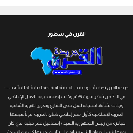
جيبوتي
القرن في سطور
جريدة القرن نصف أسبوعية سياسية ثقافية اجتماعية شاملة تأسست
في الـ 7 من شهر مايو 1997م وكانت إضافة حيوية للعمل الإعلامي
وجاءت نشأتها استجابة لنقل نبض الشارع وتعزيز الهوية الثقافية
العربية الإسلامية كأول منبر إعلامي ناطق بالعربية ،تم تأسيسها
بمبادرة من رئيس الجمهورية السيد / إسماعيل عمر جيليه الذي كان
يومها رئيسا لديوان الرئاسة تتابع على رئاسة تحريرها كل من السيد /