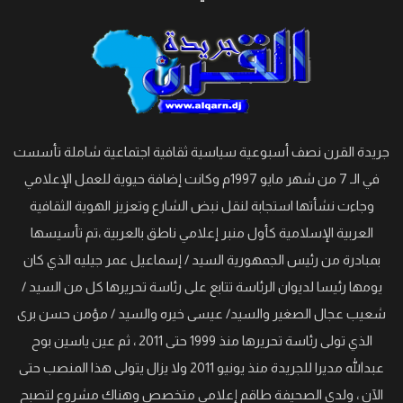
جريدة القرن نصف أسبوعية سياسية ثقافية اجتماعية شاملة تأسست
في الـ 7 من شهر مايو 1997م وكانت إضافة حيوية للعمل الإعلامي
وجاءت نشأتها استجابة لنقل نبض الشارع وتعزيز الهوية الثقافية
العربية الإسلامية كأول منبر إعلامي ناطق بالعربية ،تم تأسيسها
بمبادرة من رئيس الجمهورية السيد / إسماعيل عمر جيليه الذي كان
يومها رئيسا لديوان الرئاسة تتابع على رئاسة تحريرها كل من السيد /
شعيب عجال الصغير والسيد/ عيسى خيره والسيد / مؤمن حسن برى
الذي تولى رئاسة تحريرها منذ 1999 حتى 2011 ، ثم عين ياسين بوح
عبدالله مديرا للجريدة منذ يونيو 2011 ولا يزال يتولى هذا المنصب حتى
الآن ، ولدى الصحيفة طاقم إعلامي متخصص وهناك مشروع لتصبح