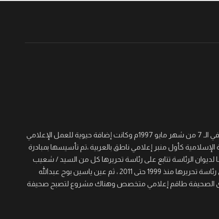
جريدة القرن نصف أسبوعية سياسية ثقافية اجتماعية شاملة تأسست في الـ 7 من شهر مايو 1997م وكانت إضافة حيوية للعمل الإعلامي
 الإسلامية كأول منبر إعلامي ناطق بالعربية ،تم تأسيسها بمبادرة
لديوان الرئاسة تتابع على رئاسة تحريرها كل من السيد / شعيب
عجال الصغير والسيد/ عيسى خيره والسيد / مؤمن حسن برى الذي تولى رئاسة تحريرها منذ 1999 حتى 2011 ، ثم عين ياسين بوح عبدالله
 المنصب حتى الآن ، ولدى الصحيفة طاقم إعلامي متخصص وهناك مشروع لتصبح صحيفة