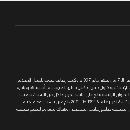
جريدة القرن نصف أسبوعية سياسية ثقافية اجتماعية شاملة تأسست في الـ 7 من شهر مايو 1997م وكانت إضافة حيوية للعمل الإعلامي
 الإسلامية كأول منبر إعلامي ناطق بالعربية ،تم تأسيسها بمبادرة
لديوان الرئاسة تتابع على رئاسة تحريرها كل من السيد / شعيب
عجال الصغير والسيد/ عيسى خيره والسيد / مؤمن حسن برى الذي تولى رئاسة تحريرها منذ 1999 حتى 2011 ، ثم عين ياسين بوح عبدالله
 المنصب حتى الآن ، ولدى الصحيفة طاقم إعلامي متخصص وهناك مشروع لتصبح صحيفة