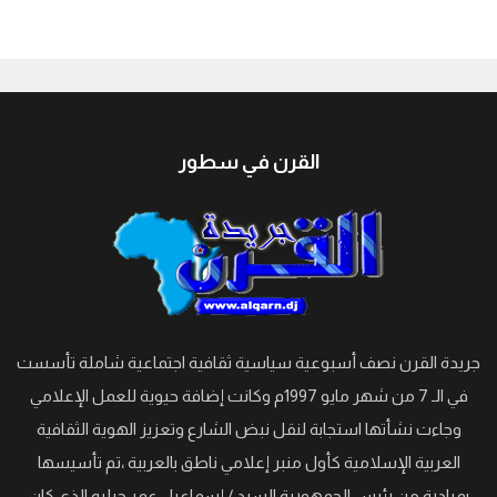
جيبوتي
القرن في سطور
جريدة القرن نصف أسبوعية سياسية ثقافية اجتماعية شاملة تأسست
في الـ 7 من شهر مايو 1997م وكانت إضافة حيوية للعمل الإعلامي
وجاءت نشأتها استجابة لنقل نبض الشارع وتعزيز الهوية الثقافية
العربية الإسلامية كأول منبر إعلامي ناطق بالعربية ،تم تأسيسها
بمبادرة من رئيس الجمهورية السيد / إسماعيل عمر جيليه الذي كان