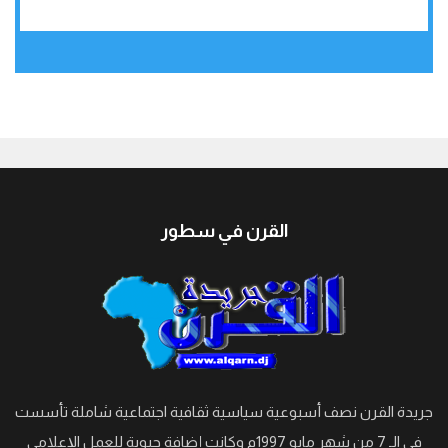
جيبوتي
القرن في سطور
جريدة القرن نصف أسبوعية سياسية ثقافية اجتماعية شاملة تأسست
في الـ 7 من شهر مايو 1997م وكانت إضافة حيوية للعمل الإعلامي