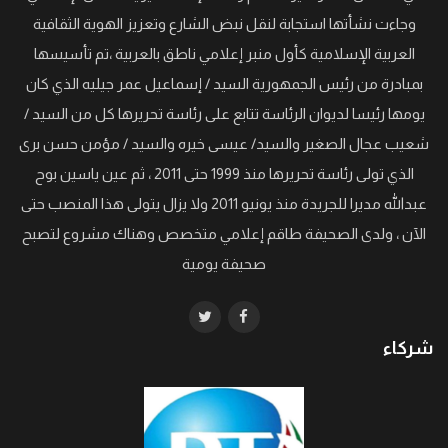
وجاءت نشأتها استجابة لنقل نبض الشارع وتعزيز الهوية الثقافية
العربية الإسلامية كأول منبر إعلامي ناطق بالعربية ،تم تأسيسها
بمبادرة من رئيس الجمهورية السيد / إسماعيل عمر جيليه الذي كان
يومها رئيسا لديوان الرئاسة تتابع على رئاسة تحريرها كل من السيد /
شعيب عجال الصغير والسيد/ عيسى خيره والسيد / مؤمن حسن برى
الذي تولى رئاسة تحريرها منذ 1999 حتى 2011 ، ثم عين ياسين بوح
عبدالله مديرا للجريدة منذ يونيو 2011 ولا يزال يتولى هذا المنصب حتى
الآن ، ولدى الصحيفة طاقم إعلامي متخصص وهناك مشروع لتصبح
صحيفة يومية
شركاء