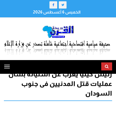
الخميس 6 أغسطس 2026
ggle
رئيس كينيا يعرب عن استيائه بشأن
tion
عمليات قتل المدنيين فى جنوب
السودان