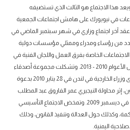
ن، منذ تأسيس المجموعة في يناير 2010. ويعد هذا الاجتماع هو الثالث الذي تستضيفه
جتماعات في نيويورك على هامش اجتماعات الجمعية
وعقد آخر اجتماع وزاري في شهر سبتمبر الماضي في
وعدد من رؤساء ومدراء وممثلي مؤسسات دولية
لاجتماعات الخاصة بفرق العمل واللجان الفنية في
كل من أبوظبي، والرياض، وبرلين، وعُمان، خلال الأعوام 2010 - 2013. وتشكلت مجموعة أصدقاء
اليمن في اجتماع عُقد للمرة الأولى على مستوى وزراء الخارجية في لندن في 28 يناير 2010 بدعوة
ن، إثر محاولة النيجيري عمر الفاروق عبد المطلب
تفجير طائرة أميركية في سماء ولاية ديترويت في ديسمبر 2009. وتمخض الاجتماع التأسيسي
، وكذلك حول العدالة وتنفيذ القانون، وذلك
لاحية اليمنية.