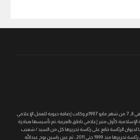
جريدة القرن نصف أسبوعية سياسية ثقافية اجتماعية شاملة تأسست في الـ 7 من شهر مايو 1997م وكانت إضافة حيوية للعمل الإعلامي
 الإسلامية كأول منبر إعلامي ناطق بالعربية ،تم تأسيسها بمبادرة
لديوان الرئاسة تتابع على رئاسة تحريرها كل من السيد / شعيب
عجال الصغير والسيد/ عيسى خيره والسيد / مؤمن حسن برى الذي تولى رئاسة تحريرها منذ 1999 حتى 2011 ، ثم عين ياسين بوح عبدالله