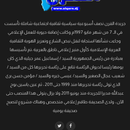
جريدة القرن نصف أسبوعية سياسية ثقافية اجتماعية شاملة تأسست
في الـ 7 من شهر مايو 1997م وكانت إضافة حيوية للعمل الإعلامي
وجاءت نشأتها استجابة لنقل نبض الشارع وتعزيز الهوية الثقافية
العربية الإسلامية كأول منبر إعلامي ناطق بالعربية ،تم تأسيسها
بمبادرة من رئيس الجمهورية السيد / إسماعيل عمر جيليه الذي كان
يومها رئيسا لديوان الرئاسة تتابع على رئاسة تحريرها كل من السيد /
شعيب عجال الصغير والسيد/ عيسى خيره والسيد / مؤمن حسن برى
الذي تولى رئاسة تحريرها منذ 1999 حتى 2011 ، ثم عين ياسين بوح
عبدالله مديرا للجريدة منذ يونيو 2011 ولا يزال يتولى هذا المنصب حتى
الآن ، ولدى الصحيفة طاقم إعلامي متخصص وهناك مشروع لتصبح
صحيفة يومية