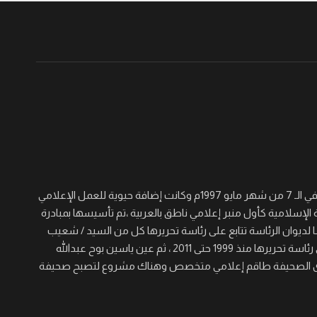
جريدة القرن نصف أسبوعية سياسية ثقافية اجتماعية شاملة تأسست في الـ 7 من شهر مايو 1997م وكانت إضافة حيوية للعمل الإعلامي
 الإسلامية كأول منبر إعلامي ناطق بالعربية ،تم تأسيسها بمبادرة
لديوان الرئاسة تتابع على رئاسة تحريرها كل من السيد / شعيب
عجال الصغير والسيد/ عيسى خيره والسيد / مؤمن حسن برى الذي تولى رئاسة تحريرها منذ 1999 حتى 2011 ، ثم عين ياسين بوح عبدالله
 المنصب حتى الآن ، ولدى الصحيفة طاقم إعلامي متخصص وهناك مشروع لتصبح صحيفة