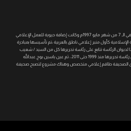
جريدة القرن نصف أسبوعية سياسية ثقافية اجتماعية شاملة تأسست في الـ 7 من شهر مايو 1997م وكانت إضافة حيوية للعمل الإعلامي
 الإسلامية كأول منبر إعلامي ناطق بالعربية ،تم تأسيسها بمبادرة
لديوان الرئاسة تتابع على رئاسة تحريرها كل من السيد / شعيب
عجال الصغير والسيد/ عيسى خيره والسيد / مؤمن حسن برى الذي تولى رئاسة تحريرها منذ 1999 حتى 2011 ، ثم عين ياسين بوح عبدالله
 المنصب حتى الآن ، ولدى الصحيفة طاقم إعلامي متخصص وهناك مشروع لتصبح صحيفة