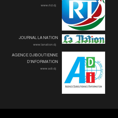
www.rtd.dj
JOURNAL LA NATION
www.lanation.dj
AGENCE DJIBOUTIENNE
D'INFORMATION
www.adi.dj