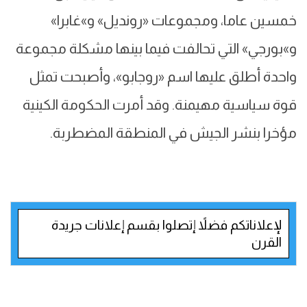
خمسين عاما، ومجموعات «رونديل» و»غابرا»
و»بورجي» التي تحالفت فيما بينها مشكلة مجموعة
واحدة أطلق عليها اسم «روجابو»، وأصبحت تمثل
قوة سياسية مهيمنة. وقد أمرت الحكومة الكينية
مؤخرا بنشر الجيش في المنطقة المضطربة.
لإعلاناتكم فضلاً إتصلوا بقسم إعلانات جريدة
القرن