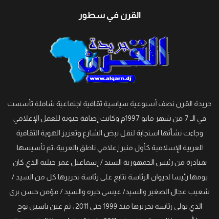
القرن في سطور
جريدة القرن نصف أسبوعية سياسية ثقافية اجتماعية شاملة تأسست
في الـ 7 من شهر مايو 1997م وكانت إضافة حيوية للعمل الإعلامي
وجاءت نشأتها استجابة لنقل نبض الشارع وتعزيز الهوية الثقافية
العربية الإسلامية كأول منبر إعلامي ناطق بالعربية ،تم تأسيسها
بمبادرة من رئيس الجمهورية السيد / إسماعيل عمر جيليه الذي كان
يومها رئيسا لديوان الرئاسة تتابع على رئاسة تحريرها كل من السيد /
شعيب عجال الصغير والسيد/ عيسى خيره والسيد / مؤمن حسن برى
الذي تولى رئاسة تحريرها منذ 1999 حتى 2011 ، ثم عين ياسين بوح