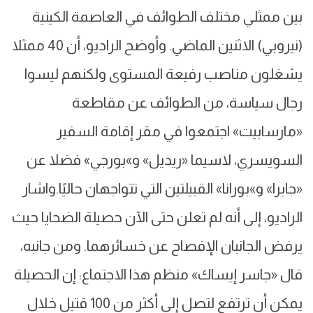
بين ممثلي مختلف الطوائف في العاصمة الكينية
(نيروبي) الاثنين الماضي. وأوضح الراديو، أن 40 ممثلا
يشغلون مناصب رفيعة المستوى ولكنهم ليسوا
رجال سياسة، من الطوائف عن مقاطعة
«مارسابيت» اجتمعوا في مقر إقامة السفير
السويسري، لاسيما «ريديل» و»بورجي» فضلا عن
«جابرا» و»بورانا» القبيلتين التي تتواجهان حاليًا.واشار
الراديو، إلى أنه لم تعلن حتى الآن حصيلة الضحايا حيث
يرفض الجانبان الإفصاح عن خسائرهما. ومن جانبه،
قال «جاسر إيساك» منظم هذا الاجتماع: إن الحصيلة
يمكن أن ترتفع لتصل إلى أكثر من 100 قتيل خلال