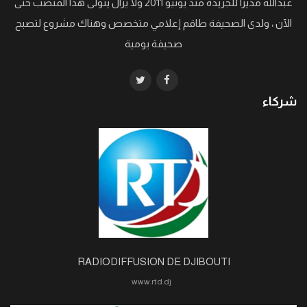
عبدالله مديرا للجريدة منذ يونيو 2011 ولا يزال يتولى هذا المنصب حتى
الآن ، ولدى الصحيفة طاقم إعلامي متخصص وهناك مشروع لتصبح
صحيفة يومية
شركاء
RADIODIFFUSION DE DJIBOUTI
www.rtd.dj