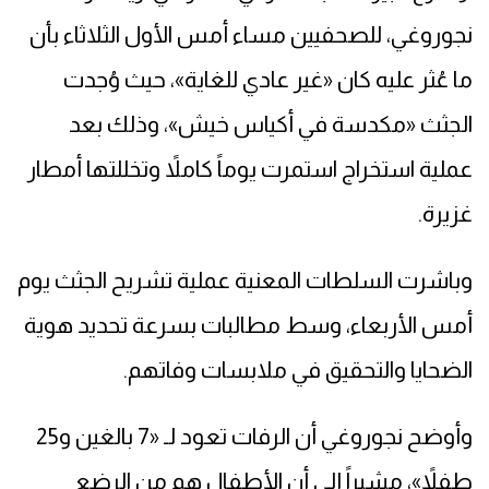
نجوروغي، للصحفيين مساء أمس الأول الثلاثاء بأن
ما عُثر عليه كان «غير عادي للغاية»، حيث وُجدت
الجثث «مكدسة في أكياس خيش»، وذلك بعد
عملية استخراج استمرت يوماً كاملاً وتخللتها أمطار
غزيرة.
وباشرت السلطات المعنية عملية تشريح الجثث يوم
أمس الأربعاء، وسط مطالبات بسرعة تحديد هوية
الضحايا والتحقيق في ملابسات وفاتهم.
وأوضح نجوروغي أن الرفات تعود لـ «7 بالغين و25
طفلاً»، مشيراً إلى أن الأطفال هم من الرضع