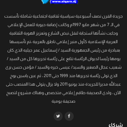
جريدة القرن نصف أسبوعية سياسية ثقافية اجتماعية شاملة تأسست
في الـ 7 من شهر مايو 1997م وكانت إضافة حيوية للعمل الإعلامي
وجاءت نشأتها استجابة لنقل نبض الشارع وتعزيز الهوية الثقافية
العربية الإسلامية كأول منبر إعلامي ناطق بالعربية ،تم تأسيسها
بمبادرة من رئيس الجمهورية السيد / إسماعيل عمر جيليه الذي كان
يومها رئيسا لديوان الرئاسة تتابع على رئاسة تحريرها كل من السيد /
شعيب عجال الصغير والسيد/ عيسى خيره والسيد / مؤمن حسن برى
الذي تولى رئاسة تحريرها منذ 1999 حتى 2011 ، ثم عين ياسين بوح
عبدالله مديرا للجريدة منذ يونيو 2011 ولا يزال يتولى هذا المنصب حتى
الآن ، ولدى الصحيفة طاقم إعلامي متخصص وهناك مشروع لتصبح
صحيفة يومية
شركاء