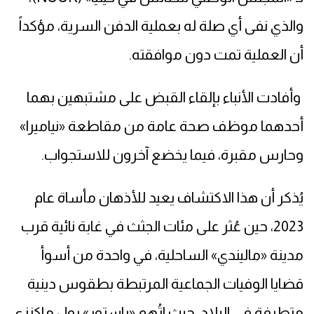
والذي نفى أي صلة له بعملية الدفن السرية، مؤكداً
أن العملية تمت دون موافقته.
وأفادت الأنباء بإلقاء القبض على مشتبهين بهما
أحدهما موظف صحة عامة من مقاطعة «نياميرا»
وحارس مقبرة، فيما يخضع آخرون للاستجواب.
يُذكر أن هذا الاكتشاف يعيد للأذهان مأساة عام
2023، حين عُثر على مئات الجثث في غابة نائية قرب
مدينة «ماليندي» الساحلية، في واحدة من أسوأ
قضايا الوفيات الجماعية المرتبطة بطقوس دينية
متطرفة في البلاد، حيث اتُهم «باستور» بول ماكنزي