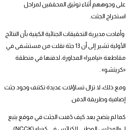
على وجوههم أثناء توثيق المحققين لمراحل
استخراج الجثث.
وأفادت مديرية التحقيقات الجنائية الكينية بأن النتائج
الأولية تشير إلى أن 13 جثة نقلت من مستشفى في
مقاطعة «نياميرا» المجاورة، لدفنها في منطقة
«كريتشو» .
ومع ذلك، لا تزال تساؤلات عديدة تكتنف وجود جثث
إضافية وطريقة الدفن.
كما لم يتضح بعد كيف دُفنت الجثث في موقع يتبع
لـ «المجلس الوطني للكنائس في كينيا» (NCCK)،