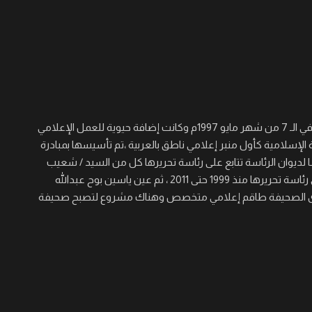
جريدة القرن نصف أسبوعية سياسية ثقافية اجتماعية شاملة تأسست في الـ 7 من شهر مايو 1997م وكانت إضافة حيوية للعمل الإعلامي
 الإسلامية كأول منبر إعلامي ناطق بالعربية ،تم تأسيسها بمبادرة
لديوان الرئاسة تتابع على رئاسة تحريرها كل من السيد / شعيب
عجال الصغير والسيد/ عيسى خيره والسيد / مؤمن حسن برى الذي تولى رئاسة تحريرها منذ 1999 حتى 2011 ، ثم عين ياسين بوح عبدالله
 المنصب حتى الآن ، ولدى الصحيفة طاقم إعلامي متخصص وهناك مشروع لتصبح صحيفة