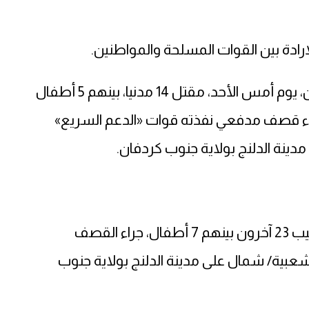
إرادة بين القوات المسلحة والمواطنين.
في سياق متصل ، أعلنت شبكة أطباء السودان، يوم أمس الأحد، مقتل 14 مدنيا، بينهم 5 أطفال
 بينهم 7 أطفال، جراء قصف مدفعي نفذته قوات «الدعم السريع»
دينة الدلنج بولاية جنوب كردفان.
«قتل 14 شخصا بينهم 5 أطفال وامرأتان، وأصيب 23 آخرون بينهم 7 أطفال، جراء القصف
شعبية/ شمال على مدينة الدلنج بولاية جنوب