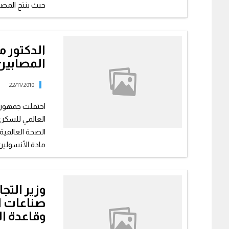
حيث ينتج المصنع 
الدكتور 
المصابين 
22/11/2010
العالمي للسكري
الصحة العالمية
مادة الأنسولين عام 1922
وزير التج
صناعات ال
وقاعدة ا