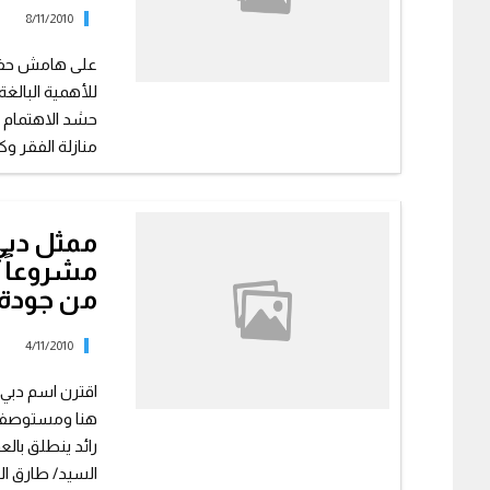
8/11/2010
على هامش حفل ت
للأهمية البالغة
حشد الاهتمام 
منازلة الفقر وكأح
ممثل دبي 
مشروعاً ر
من جودة ا
4/11/2010
اقترن اسم دبي ا
هنا ومستوصف ه
رائد ينطلق بالع
السيد/ طارق الب