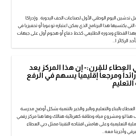
دشين اليوم الوطني الأول لصناعات الحف اليدوية . وإدراكا
 التي يكتسيها هذا البرنامج الذي يمكن اعتباره توعويا أو تحفيزيا في
بهذا القطاع وبدوره الطليعي كخط دفاع أو هجوم أول على جبهات
د الركائز ا...
العطاء للقرن:- إن هذا المركز يعد
ائداً ومرجعاً إقليمياً يسهم في الرفع
لتعليم
لعطاء بالبناء والتعليم وبالبر والخير بالتنمية بشكل أوضح مدرسة
نا لو ومشروع مياه وطاقة كهربائية هنالك وها هنا مركز رقمي
ملية التعليمية وعلى هامش افتتاحه التقينا ممثل دبي العطاء
رقي وأجرينا معه...