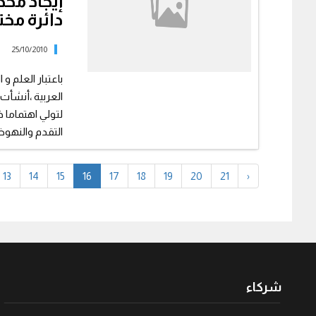
إيجاد مخط
دائرة مخ
25/10/2010
باعتبار العلم و
العربية ،أنشأت 
لتولي اهتماما خا
التقدم والنهوض
13
14
15
16
17
18
19
20
21
›
شركاء