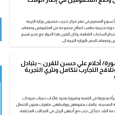
لأسبوع المنصرم في مقر مركز تدريب منسوبي وزارة التربية
لي دورة تدريبية نظمت لصالح مجموعة من المكفوفين وضعاف
دام الساعات الناطقة، وكان للقرن هذا الحوار مع مدير قسم
 وضعاف البصر بالوزارة التربية ال...
رة/ أحلام علي حسن للقرن :- بتبادل
تلاقح التجارب نتكامل ونثري التجربة
المرأة ودورها في التنمية وضرورة وجود قائدات دينيات مزودات
ة الصحيحة، عالمات بحقوقهن وواجباتهن، ماهرات بفنون الاتصال
 البلد، جنباً إلى جنب مع أخيهن الرجل في المجالات المختلفة،