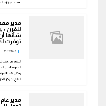
عقدت وزارة الشئ
مدير معه
للقرن : ب
شأنها أن 
توفرت لها
23/12/2010
اختتم في فندق 
الصوماليين الذ
وكان هذا المؤت
التابع لمركز الد
مدير عام 
تحول إلى 