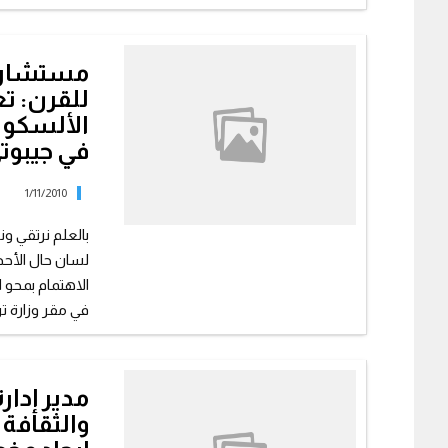
مستشار وز
للقرن: تع
الألسكو 
في جيبوت
1/11/2010
بالعلم نرتقي ون
لسان حال الأحدا
الاهتمام بمحو ا
في مقر وزارة ترق
مدير إدارة
والثقافة 