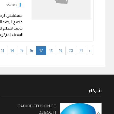
5/7/2010
مستشفى الرحمة
مجمع الرحمة ال
نوعية لقطاع ا
الهدف المركزي ا
13
14
15
16
17
18
19
20
21
›
شركاء
RADIODIFFUSION DE
DJIBOUTI