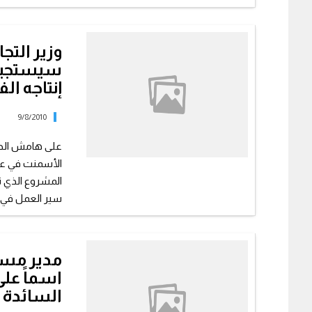
وزير التج
سيستجيب 
إنتاجه ال
9/8/2010
على هامش الجول
الأسمنت في عل
المشروع الذي ت
سير العمل في 
مدير مست
اسماً عل
السائدة