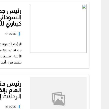
رئيس جمع
السوداني 
كيتاوي لل
4/10/2010
الرؤية الجيبوت
منطقة ملتهبة و
الأجيال مسيرة
نصف قرن أحد أع
رئيس مكت
العام بإ
الرحلات إ
16/9/2010