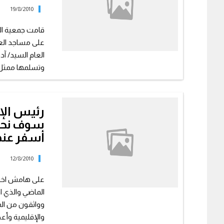
19/8/2010
قامت جمعية الد
على مساجد العا
وتسلمها ممثل أ
رئيس الإت
سوف نحرص
أسفر عنها
12/8/2010
على هامش اختتام
الماضي والذي ا
وواثقون من الم
والإقليمية وأعضا