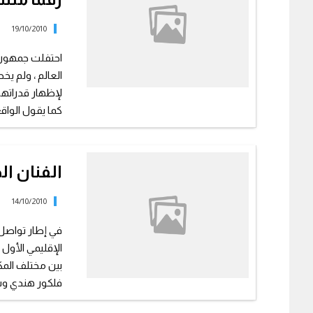
19/10/2010
احتفلت جمهورية
العالم ، ولم ي
لإظهار قدراتهم
كما يقول الواقع 
الفنان ال
14/10/2010
في إطار تواصل ا
الإقليمي الأول
بين مختلف المك
فلكور هندي وس