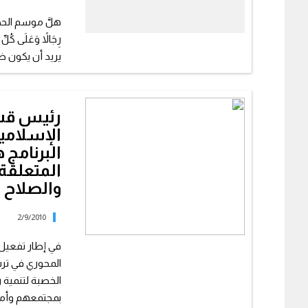
هلَّ موسم الحج الذ
رِجَالاً وَعَلَى كُ
يريد أن يكون ضي
رئيس قسم
الإسلامي
البرنامج
المتعلقة 
والصلاح
2/9/2010
في إطار تفعيل 
المحوري في ترس
الخصبة لتنمية 
بمجتمعهم وأمته