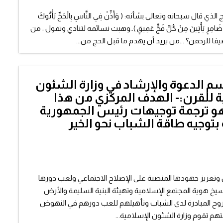
ي قال سبحانه وتعالى بشأنه: ( وَأَذِّنْ فِي النَّاسِ بِالْحَجِّ يَأْتُوكَ
لِّ ضَامِرٍ يَأْتِينَ مِنْ كُلِّ فَجٍّ عَمِيقٍ )..وهبت نسائمه لتنادي وتقول : من
فا للرحمن؟ ...من يريد أن يهدم ما قبل الحج من...
 الدعوة والإرشاد في وزارة الشئون
ة للقرن:- الهدف المركزي من هذا
 هو ترجمة توجيهات رئيس الجمهورية
بتوجيه طاقة الشباب نحو الخير
وتعزيز جهودها المنصبة على الإصلاح الاجتماعي ولعب دورها
يخ هوية المجتمع الإسلامية وتهيئة البنية السليمة والأرض
روح المبادرة لدى الشباب وتأهيلهم للعب دورهم في النهوض
م تقوم وزارة الشئون الإسلامية...