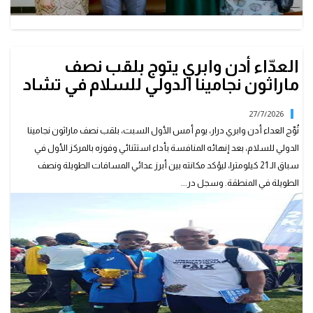
العدّاء أدن وابري يتوج بلقب نصف
ماراثون نجامينا الدولي للسلام في تشاد
27/7/2026
تُوِّج العداء أدن وابري درار، يوم أمس الأول السبت، بلقب نصف ماراثون نجامينا
الدولي للسلام، بعد إنهائه المنافسة بأداء استثنائي وفوزه بالمركز الأول في
سباق الـ 21 كيلومترا، ليؤكد مكانته بين أبرز عدائي المسافات الطويلة ونصف
الطويلة في المنطقة. وسجل در...