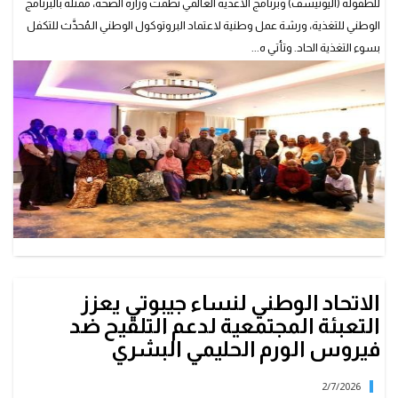
للطفولة (اليونيسف) وبرنامج الأغذية العالمي نظمت وزارة الصحة، ممثلة بالبرنامج
الوطني للتغذية، ورشة عمل وطنية لاعتماد البروتوكول الوطني الـمُحدَّث للتكفل
بسوء التغذية الحاد. وتأتي ه...
الاتحاد الوطني لنساء جيبوتي يعزز
التعبئة المجتمعية لدعم التلقيح ضد
فيروس الورم الحليمي البشري
2/7/2026